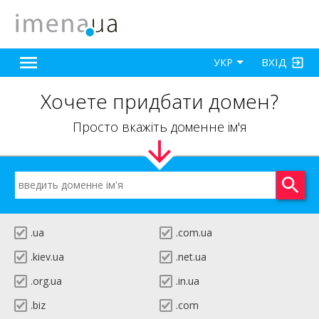
ВХІД
УКР
Хочете придбати домен?
Просто вкажіть доменне ім'я
.ua
.com.ua
.kiev.ua
.net.ua
.org.ua
.in.ua
.biz
.com